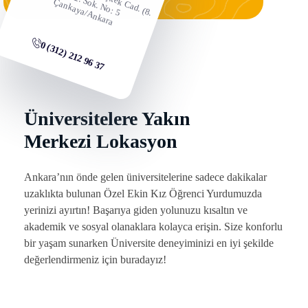
a
h
C
k
. S
o
Ç
ra
0 (312) 212 96 37
Üniversitelere Yakın
Merkezi Lokasyon
Ankara’nın önde gelen üniversitelerine sadece dakikalar
uzaklıkta bulunan Özel Ekin Kız Öğrenci Yurdumuzda
yerinizi ayırtın! Başarıya giden yolunuzu kısaltın ve
akademik ve sosyal olanaklara kolayca erişin. Size konforlu
bir yaşam sunarken Üniversite deneyiminizi en iyi şekilde
değerlendirmeniz için buradayız!